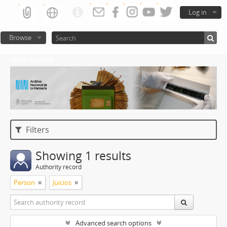
Log in
Browse
Atom del ANM
Filters
Showing 1 results
Authority record
Person
Juicios
Advanced search options