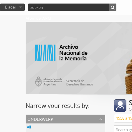
Blader
Atom del ANM
Narrow your results by:
G
onderwerp
All