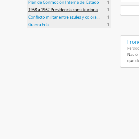
Plan de Conmoción Interna del Estado
1
1958 a 1962 Presidencia constitucional de Arturo Frondizi
1
Conflicto militar entre azules y colorados
1
Guerra Fría
1
Frond
Perso
Nació 
que de