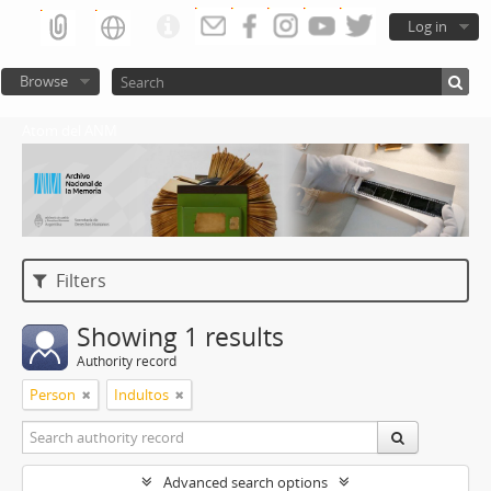
Log in
Browse
Atom del ANM
Filters
Showing 1 results
Authority record
Person
Indultos
Advanced search options