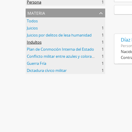
Persona
1
materia
Todos
Juicios
1
Juicios por delitos de lesa humanidad
1
Díaz
Indultos
1
Perso
Plan de Conmoción Interna del Estado
1
Nacido
Conflicto militar entre azules y colorados
1
Contra
Guerra Fría
1
Dictadura cívico militar
1