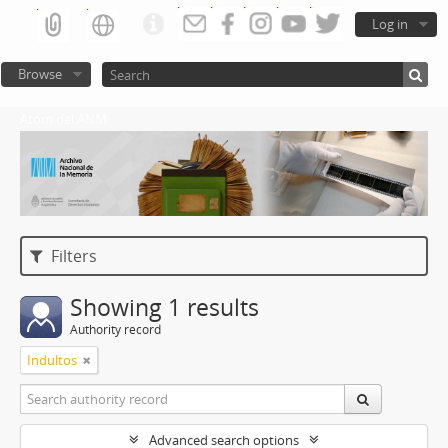
Log in
Browse
Atom del ANM
Filters
Showing 1 results
Authority record
Indultos
Advanced search options