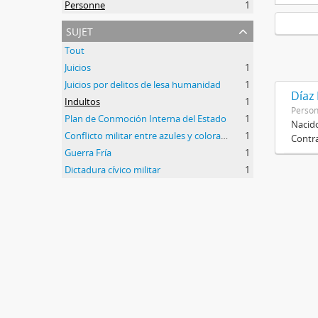
Personne
1
sujet
Tout
Juicios
1
Juicios por delitos de lesa humanidad
1
Díaz
Indultos
1
Perso
Plan de Conmoción Interna del Estado
1
Nacido
Conflicto militar entre azules y colorados
1
Contra
Guerra Fría
1
Dictadura cívico militar
1