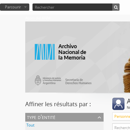
Parcourir
Atom del ANM
A
Affiner les résultats par :
No
type d'entité
Personn
Tout