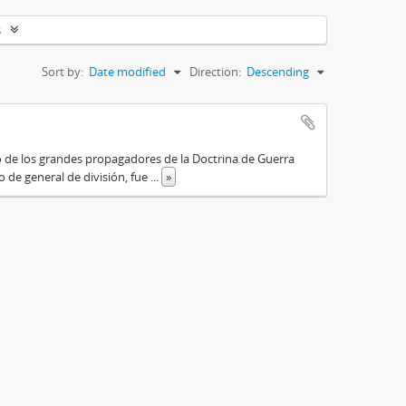
s
Sort by:
Date modified
Direction:
Descending
o de los grandes propagadores de la Doctrina de Guerra
o de general de división, fue
...
»