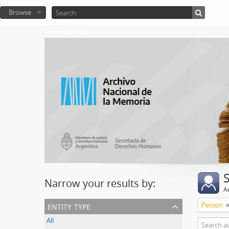
Browse
Atom del ANM
Narrow your results by:
A
entity type
Person
All