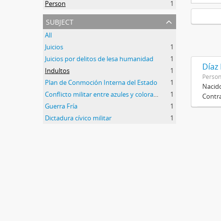
Person
1
subject
All
Juicios
1
Juicios por delitos de lesa humanidad
1
Díaz
Indultos
1
Perso
Plan de Conmoción Interna del Estado
1
Nacido
Conflicto militar entre azules y colorados
1
Contra
Guerra Fría
1
Dictadura cívico militar
1