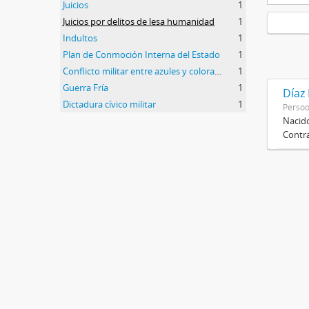
Juicios
1
Juicios por delitos de lesa humanidad
1
Indultos
1
Plan de Conmoción Interna del Estado
1
Conflicto militar entre azules y colorados
1
Guerra Fría
1
Díaz
Dictadura cívico militar
1
Perso
Nacido
Contra