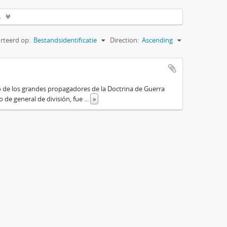
s
rteerd op:
Bestandsidentificatie
Direction:
Ascending
o de los grandes propagadores de la Doctrina de Guerra
o de general de división, fue
...
»