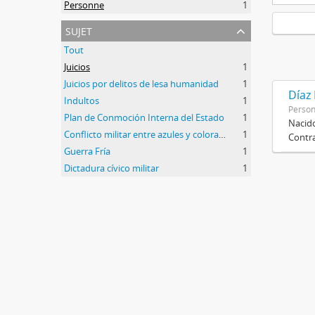
Personne
1
sujet
Tout
Juicios
1
Juicios por delitos de lesa humanidad
1
Díaz
Indultos
1
Perso
Plan de Conmoción Interna del Estado
1
Nacido
Conflicto militar entre azules y colorados
1
Contra
Guerra Fría
1
Dictadura cívico militar
1