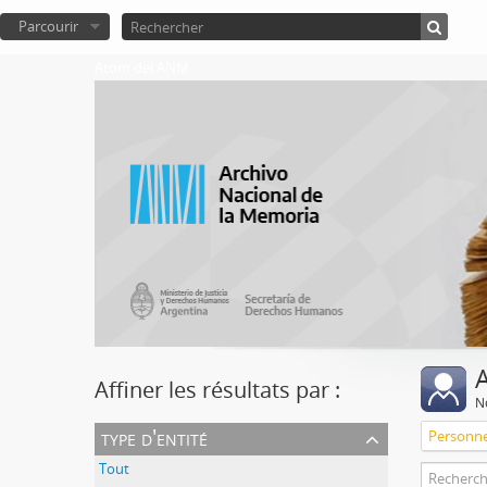
Parcourir
Atom del ANM
A
Affiner les résultats par :
No
type d'entité
Personn
Tout