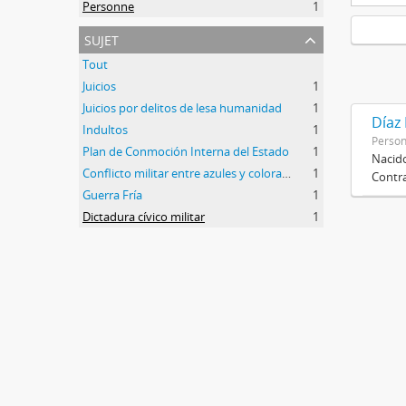
Personne
1
sujet
Tout
Juicios
1
Juicios por delitos de lesa humanidad
1
Díaz
Indultos
1
Perso
Plan de Conmoción Interna del Estado
1
Nacido
Conflicto militar entre azules y colorados
1
Contra
Guerra Fría
1
Dictadura cívico militar
1