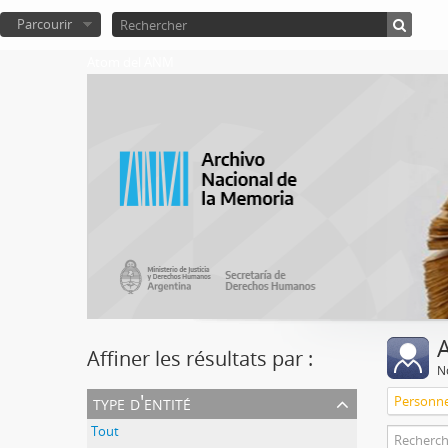
Parcourir
Atom del ANM
A
Affiner les résultats par :
No
type d'entité
Personn
Tout