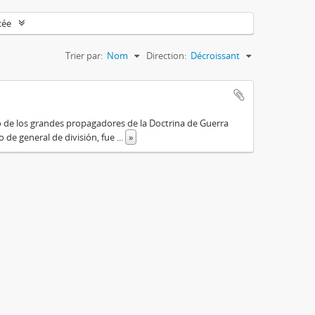
cée
Trier par:
Nom
Direction:
Décroissant
o de los grandes propagadores de la Doctrina de Guerra
o de general de división, fue
...
»