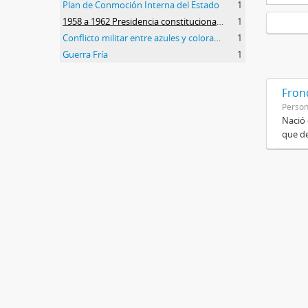
Plan de Conmoción Interna del Estado
1
1958 a 1962 Presidencia constitucional de Arturo Frondizi
1
Conflicto militar entre azules y colorados
1
Guerra Fría
1
Frond
Perso
Nació 
que de