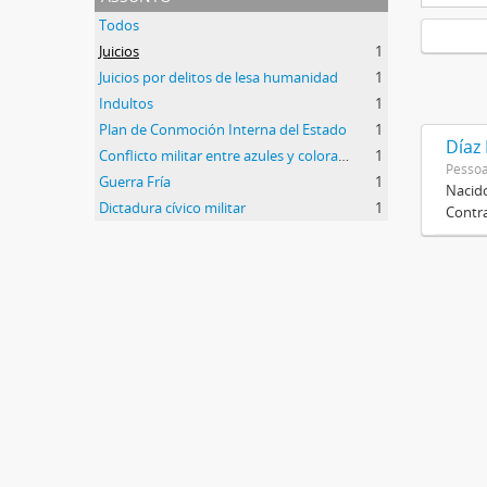
Todos
Juicios
1
Juicios por delitos de lesa humanidad
1
Indultos
1
Plan de Conmoción Interna del Estado
1
Díaz
Conflicto militar entre azules y colorados
1
Pessoa
Guerra Fría
1
Nacido
Dictadura cívico militar
1
Contra