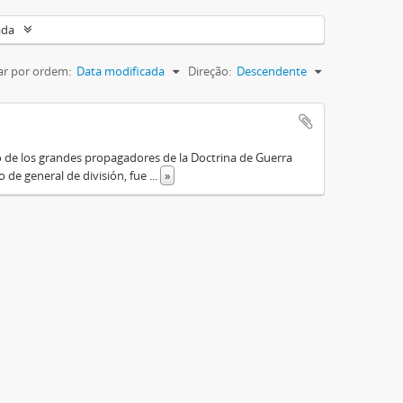
ada
r por ordem:
Data modificada
Direção:
Descendente
o de los grandes propagadores de la Doctrina de Guerra
o de general de división, fue
...
»