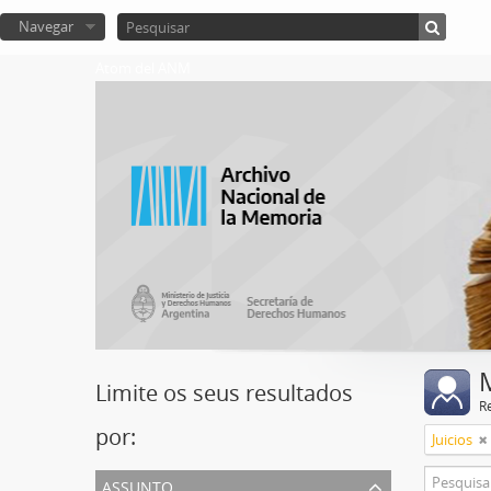
Navegar
Atom del ANM
Limite os seus resultados
R
por:
Juicios
assunto