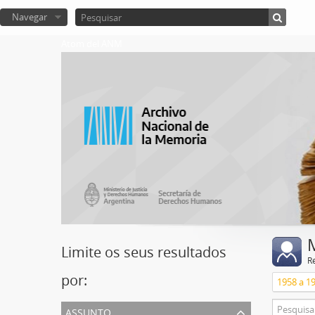
Navegar
Atom del ANM
Limite os seus resultados
R
por:
assunto