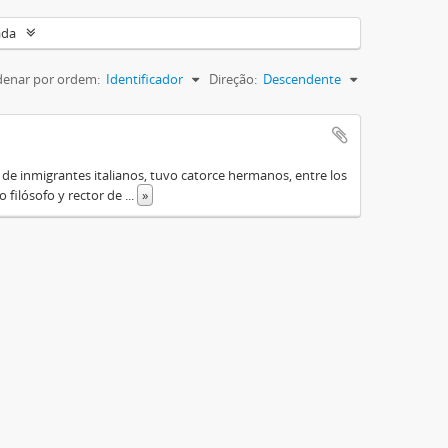
ada
enar por ordem:
Identificador
Direção:
Descendente
o de inmigrantes italianos, tuvo catorce hermanos, entre los
do filósofo y rector de
...
»