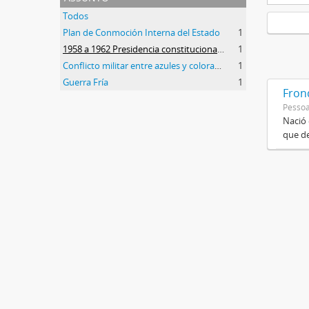
Todos
Plan de Conmoción Interna del Estado
1
1958 a 1962 Presidencia constitucional de Arturo Frondizi
1
Conflicto militar entre azules y colorados
1
Guerra Fría
1
Frond
Pessoa
Nació 
que de