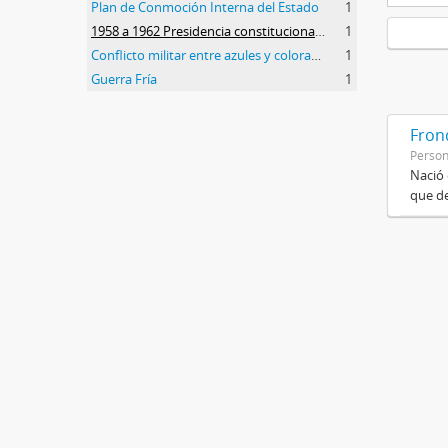
Plan de Conmoción Interna del Estado
1
1958 a 1962 Presidencia constitucional de Arturo Frondizi
1
Conflicto militar entre azules y colorados
1
Guerra Fría
1
Frond
Perso
Nació 
que de