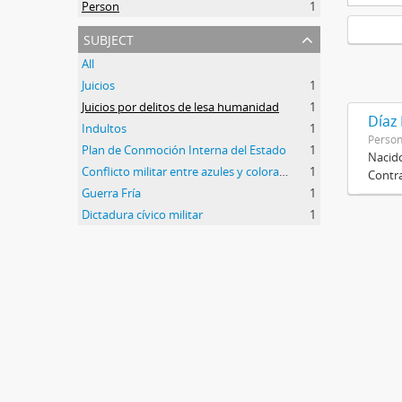
Person
1
subject
All
Juicios
1
Juicios por delitos de lesa humanidad
1
Díaz
Indultos
1
Perso
Plan de Conmoción Interna del Estado
1
Nacido
Conflicto militar entre azules y colorados
1
Contra
Guerra Fría
1
Dictadura cívico militar
1