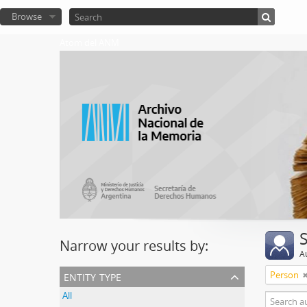
Browse
Atom del ANM
Narrow your results by:
A
entity type
Person
All