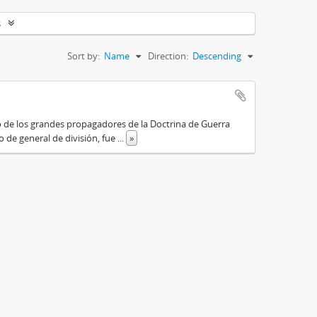
s
Sort by:
Name
Direction:
Descending
o de los grandes propagadores de la Doctrina de Guerra
o de general de división, fue
...
»