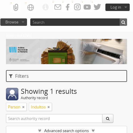
Log in
Browse
Atom del ANM
Filters
Showing 1 results
Authority record
Person
Indultos
Advanced search options