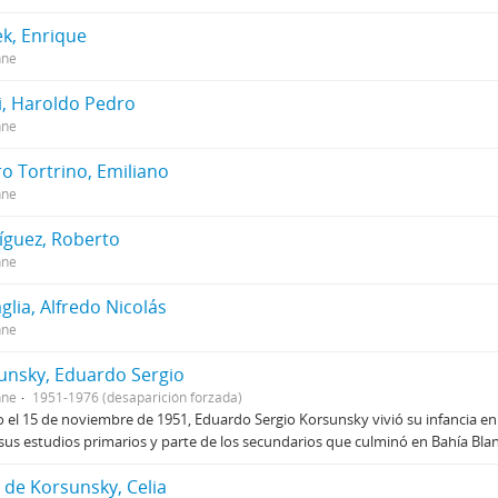
ek, Enrique
nne
i, Haroldo Pedro
nne
o Tortrino, Emiliano
nne
íguez, Roberto
nne
glia, Alfredo Nicolás
nne
unsky, Eduardo Sergio
nne
1951-1976 (desaparición forzada)
 el 15 de noviembre de 1951, Eduardo Sergio Korsunsky vivió su infancia en l
sus estudios primarios y parte de los secundarios que culminó en Bahía Bl
s de Korsunsky, Celia