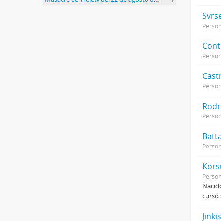
Svrs
Perso
Cont
Perso
Castr
Perso
Rodr
Perso
Batta
Perso
Kors
Perso
Nacido
cursó 
Jinki