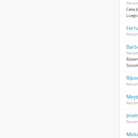
Perso
Celia 
Luego 
Fern
Perso
Barb
Perso
Robert
Sociol
Rípo
Perso
Meye
Perso
Jmeln
Perso
Moluc