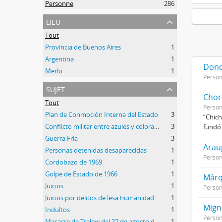
Personne
286
lieu
Tout
Provincia de Buenos Aires
1
Argentina
1
Dond
Merlo
1
Perso
sujet
Chor
Tout
Perso
Plan de Conmoción Interna del Estado
3
“Chich
Conflicto militar entre azules y colorados
3
fundó 
Guerra Fría
3
Arau
Personas detenidas desaparecidas
1
Perso
Cordobazo de 1969
1
Golpe de Estado de 1966
1
Márq
Juicios
1
Perso
Juicios por delitos de lesa humanidad
1
Mign
Indultos
1
Perso
Masacre de Trelew del 22 de agosto de 1972
1