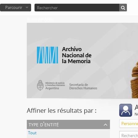
Parcourir
Atom del ANM
A
Affiner les résultats par :
No
type d'entité
Personn
Tout