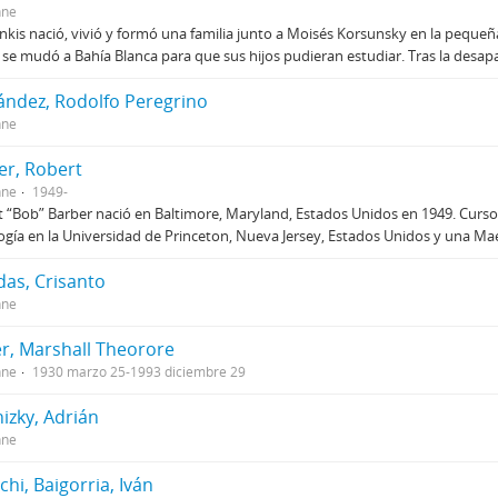
nne
Jinkis nació, vivió y formó una familia junto a Moisés Korsunsky en la peque
se mudó a Bahía Blanca para que sus hijos pudieran estudiar. Tras la desapa
ández, Rodolfo Peregrino
nne
er, Robert
nne
1949-
 “Bob” Barber nació en Baltimore, Maryland, Estados Unidos en 1949. Curso e
ogía en la Universidad de Princeton, Nueva Jersey, Estados Unidos y una Ma
das, Crisanto
nne
r, Marshall Theorore
nne
1930 marzo 25-1993 diciembre 29
izky, Adrián
nne
hi, Baigorria, Iván