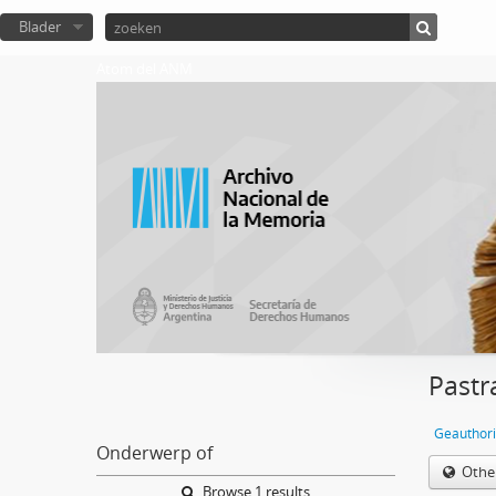
Blader
Atom del ANM
Pastr
Geauthori
Onderwerp of
Othe
Browse 1 results