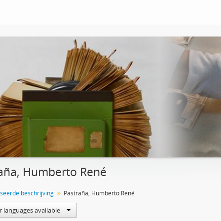
aña, Humberto René
seerde beschrijving
Pastraña, Humberto René
r languages available