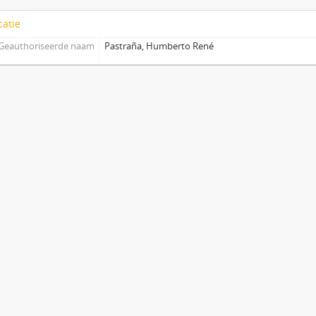
catie
Geauthoriseerde naam
Pastraña, Humberto René