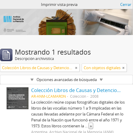
Catalogo del ANM
Imprimir vista previa
Cerrar
Mostrando 1 resultados
Descripción archivística
Colección Libros de Causas y Detenciones del CAMARON
Con objetos digitales
Opciones avanzadas de búsqueda
Colección Libros de Causas y Detenciones del CAMARON
AR-ANM-LCAMARON
Colección
2008
La colección reúne copias fotográficas digitales de los
libros de las vocalías número 1 a 9 implicadas en las
causas llevadas adelante por la Cámara Federal en lo
Penal de la Nación que funcionó entre el año 1971 y
1973. Estos libros contienen la
...
»
Argentina. Archivo Nacional de la Memoria (ANM)