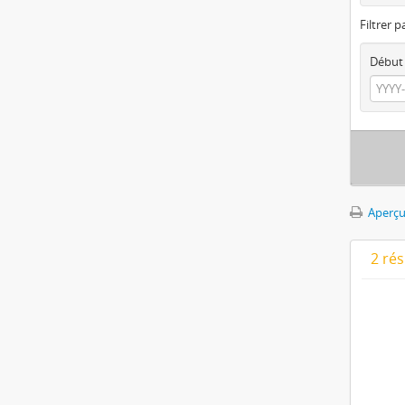
Filtrer p
Début
Aperçu
2 ré