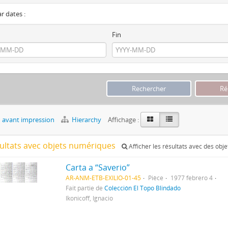
ar dates :
Fin
 avant impression
Hierarchy
Affichage :
sultats avec objets numériques
Afficher les résultats avec des obj
Carta a “Saverio”
AR-ANM-ETB-EXILIO-01-45
Pièce
1977 febrero 4
Fait partie de
Colección El Topo Blindado
Ikonicoff, Ignacio