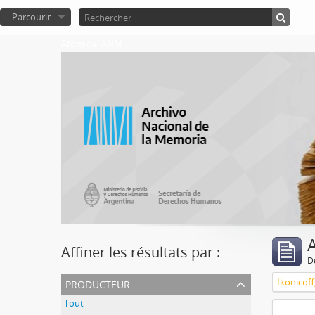
Parcourir
Atom del ANM
A
Affiner les résultats par :
D
producteur
Ikonicoff
Tout