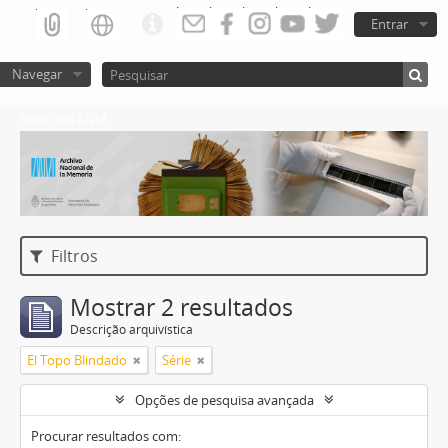
Entrar
Navegar
Atom del ANM
Filtros
Mostrar 2 resultados
Descrição arquivística
El Topo Blindado
Série
Opções de pesquisa avançada
Procurar resultados com: