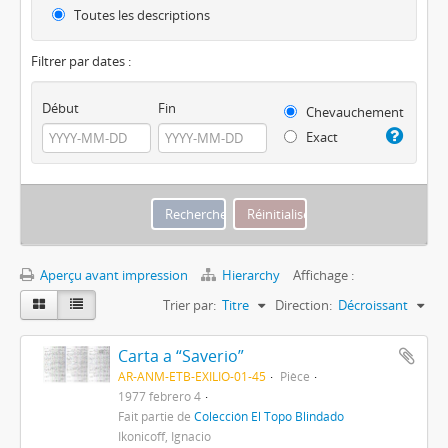
Toutes les descriptions
Filtrer par dates :
Début
Fin
Chevauchement
Exact
Aperçu avant impression
Hierarchy
Affichage :
Trier par:
Titre
Direction:
Décroissant
Carta a “Saverio”
AR-ANM-ETB-EXILIO-01-45
Pièce
1977 febrero 4
Fait partie de
Colección El Topo Blindado
Ikonicoff, Ignacio