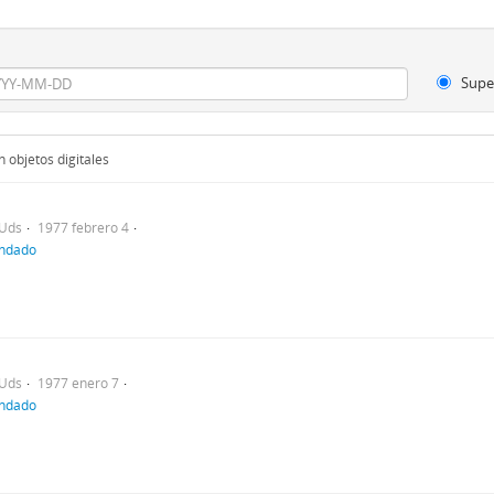
Supe
 objetos digitales
Uds
1977 febrero 4
indado
Uds
1977 enero 7
indado