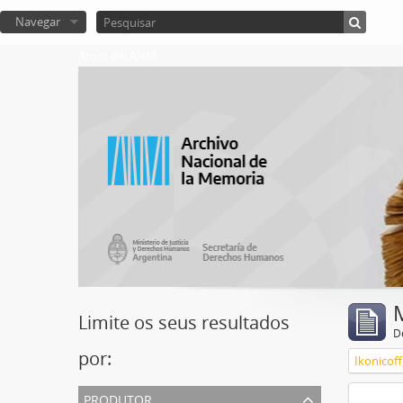
Navegar
Atom del ANM
Limite os seus resultados
D
por:
Ikonicoff
produtor