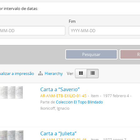
or intervalo de datas:
Fim
alizar a impressão
Hierarchy
Ver:
Carta a “Saverio”
AR-ANM-ETB-EXILIO-01-45
Item
1977 febrero 4
Parte de
Colección El Topo Blindado
Ikonicoff, Ignacio
Carta a “Julieta”
AR-ANM-ETB-EXILIO-01-46
Item
1977 enero 7