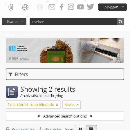
Inloggen
Blader
Atom del ANM
Filters
Showing 2 results
Archivistische beschrijving
Colección El Topo Blindado
Reeks
Advanced search options
Print preview
Hierarchy
View: