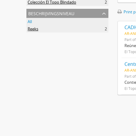
Colección El Topo Blindado
2
beschrijvingsniveau
Print 
All
CAD
Reeks
2
AR-AN
Part o
Reúne
El Top
Cent
AR-AN
Part o
Contie
El Top