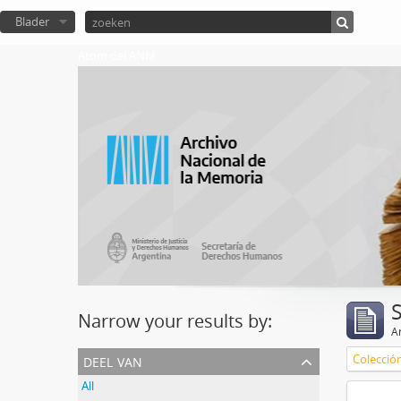
Blader
Atom del ANM
Narrow your results by:
Ar
deel van
Colecció
All