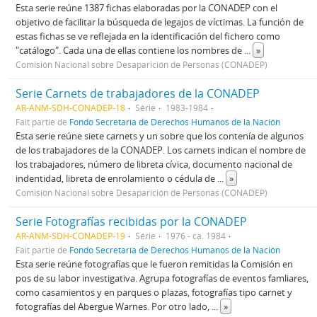
Esta serie reúne 1387 fichas elaboradas por la CONADEP con el
objetivo de facilitar la búsqueda de legajos de víctimas. La función de
estas fichas se ve reflejada en la identificación del fichero como
"catálogo". Cada una de ellas contiene los nombres de
...
»
Comisión Nacional sobre Desaparición de Personas (CONADEP)
Serie Carnets de trabajadores de la CONADEP
AR-ANM-SDH-CONADEP-18
Série
1983-1984
Fait partie de
Fondo Secretaría de Derechos Humanos de la Nación
Esta serie reúne siete carnets y un sobre que los contenía de algunos
de los trabajadores de la CONADEP. Los carnets indican el nombre de
los trabajadores, número de libreta cívica, documento nacional de
indentidad, libreta de enrolamiento o cédula de
...
»
Comisión Nacional sobre Desaparición de Personas (CONADEP)
Serie Fotografías recibidas por la CONADEP
AR-ANM-SDH-CONADEP-19
Série
1976 - ca. 1984
Fait partie de
Fondo Secretaría de Derechos Humanos de la Nación
Esta serie reúne fotografías que le fueron remitidas la Comisión en
pos de su labor investigativa. Agrupa fotografías de eventos famliares,
como casamientos y en parques o plazas, fotografías tipo carnet y
fotografías del Abergue Warnes. Por otro lado,
...
»