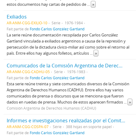
estos documentos hay cartas de pedidos de
...
»
Exiliados
AR-ANM-CGG-EXILIO-10
Série
1976-1984
Fait partie de
Fondo Carlos González Gartland
La serie reúne documentación recopilada por Carlos González
Gartland vinculada a exiliados argentinos a causa de la represión y
persecución de la dictadura cívico-miliar así como sobre el retorno al
país. Entre ellos hay algunos folletos, artículos
...
»
Comunicados de la Comisión Argentina de Derechos Humanos
AR-ANM-CGG-CADHU-05
Série
1976-1983
Fait partie de
Fondo Carlos González Gartland
Esta serie reúne treinta y siete comunicados diversos de la Comisión
Argentina de Derechos Humanos (CADHU). Entre ellos hay varios
comunicados de prensa o discursos que se menciona que fueron
dados en ruedas de prensa. Muchos de estos aparecen firmados
...
»
Comisión Argentina de Derechos Humanos (CADHU)
Informes e investigaciones realizadas por el Comité de Solidaridad con el Pueblo Argentino (COSPA)
AR-ANM-CGG-COSPA-07
Série
388 hojas en soporte papel
Fait partie de
Fondo Carlos González Gartland