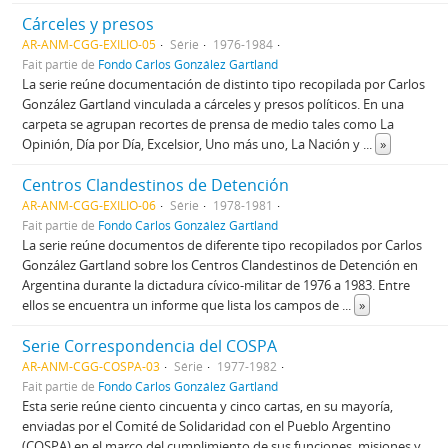
Cárceles y presos
AR-ANM-CGG-EXILIO-05
Série
1976-1984
Fait partie de
Fondo Carlos González Gartland
La serie reúne documentación de distinto tipo recopilada por Carlos
González Gartland vinculada a cárceles y presos políticos. En una
carpeta se agrupan recortes de prensa de medio tales como La
Opinión, Día por Día, Excelsior, Uno más uno, La Nación y
...
»
Centros Clandestinos de Detención
AR-ANM-CGG-EXILIO-06
Série
1978-1981
Fait partie de
Fondo Carlos González Gartland
La serie reúne documentos de diferente tipo recopilados por Carlos
González Gartland sobre los Centros Clandestinos de Detención en
Argentina durante la dictadura cívico-militar de 1976 a 1983. Entre
ellos se encuentra un informe que lista los campos de
...
»
Serie Correspondencia del COSPA
AR-ANM-CGG-COSPA-03
Série
1977-1982
Fait partie de
Fondo Carlos González Gartland
Esta serie reúne ciento cincuenta y cinco cartas, en su mayoría,
enviadas por el Comité de Solidaridad con el Pueblo Argentino
(COSPA) en el marco del cumplimiento de sus funciones, misiones y