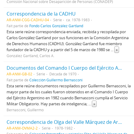
Comisión Nacional sobre Desaparición de Personas (CONADEP)
Correspondencia de la CADHU
AR-ANM-CGG-CADHU-04
Série
ca. 1978-1983
Fait partie de
Fondo Carlos González Gartland
Esta serie reúne correspondencia enviada, recibida y recopilada por
Carlos González Gartland por sus funciones en la Comisión Argentina
de Derechos Humanos (CADHU). González Gartland fue miembro
fundador de la CADHU y a partir del 5 de marzo de 1980 se
...
»
González Gartland, Carlos A.
Documentos del Comando I Cuerpo del Ejército Argentino
AR-ANM-GB-02
Série
Década de 1970
Fait partie de
Colección Guillermo Bernasconi
Esta serie reúne documentos recopilados por Guillermo Bernasconi, la
mayor parte de los cuales fueron obtenidos en el Comando I Cuerpo
del Ejército Argentino en 1982 cuando Bernasconi cumplía el Servicio
Militar Obligatorio. Hay partes de inteligencia;
...
»
Bernasconi, Guillermo
Correspondencia de Olga del Valle Márquez de Aredez
AR-ANM-OVMA2-2
Série
1978-1982
Fait partie de
Colección fotográfica y epistolar Olga del Valle Marquez de