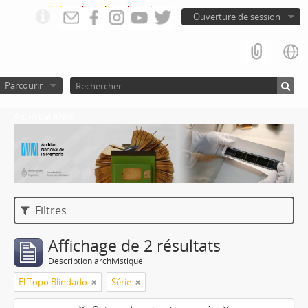
Ouverture de session
Parcourir
Atom del ANM
Filtres
Affichage de 2 résultats
Description archivistique
El Topo Blindado
Série