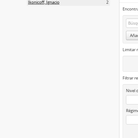
Ikonicoff, Ignacio
2
Encontra
Añad
Limitar 
Filtrar r
Nivel 
Régime