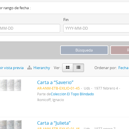
por rango de fecha :
Fin
r vista previa
Hierarchy
Ver :
Ordenar por:
Fecha 
Carta a “Saverio”
AR-ANM-ETB-EXILIO-01-45
Uds
1977 febrero 4
Parte de
Colección El Topo Blindado
Ikonicoff, Ignacio
Carta a “Julieta”
AR-ANM-ETB-EXILIO-01-46
Uds
1977 enero 7