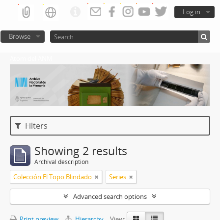
Log in
Browse
Atom del ANM
Filters
Showing 2 results
Archival description
Colección El Topo Blindado
Series
Advanced search options
Print preview
Hierarchy
View: