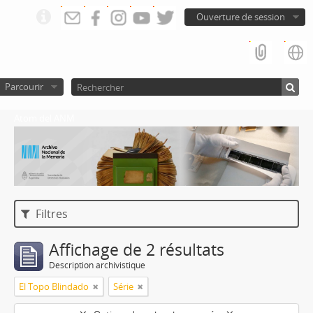
Ouverture de session
Parcourir
Atom del ANM
Filtres
Affichage de 2 résultats
Description archivistique
El Topo Blindado
Série