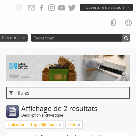
Ouverture de session
Parcourir
Atom del ANM
Filtres
Affichage de 2 résultats
Description archivistique
Colección El Topo Blindado
Série