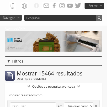
Entrar
Navegar
Atom del ANM
Filtros
Mostrar 15464 resultados
Descrição arquivística
Opções de pesquisa avançada
Procurar resultados com:
em