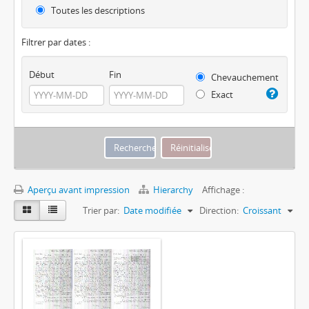
Toutes les descriptions
Filtrer par dates :
Début
Fin
Chevauchement
Exact
Aperçu avant impression
Hierarchy
Affichage :
Trier par:
Date modifiée
Direction:
Croissant