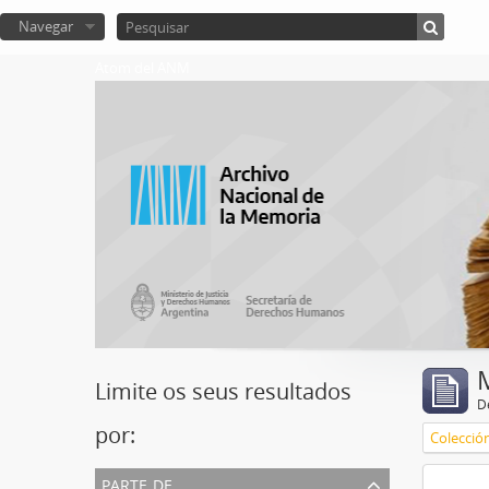
Navegar
Atom del ANM
Limite os seus resultados
D
por:
Colecció
parte de