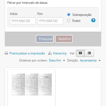
Filtrar por intervalo de datas:
Início
Fim
Sobreposição
Exato
Previsualizar a impressão
Hierarchy
Ver:
Ordenar por ordem:
Data fim
Direção:
Ascendente