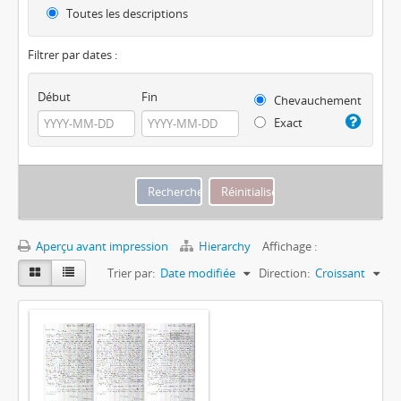
Toutes les descriptions
Filtrer par dates :
Début
Fin
Chevauchement
Exact
Aperçu avant impression
Hierarchy
Affichage :
Trier par:
Date modifiée
Direction:
Croissant