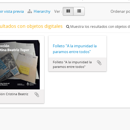
r vista previa
Hierarchy
Ver :
Ordenar po
ultados con objetos digitales
Muestra los resultados con objetos di
Folleto "A la impunidad la
paramos entre todos"
Folleto "A la impunidad la
paramos entre todos"
ión Cristina Beatriz