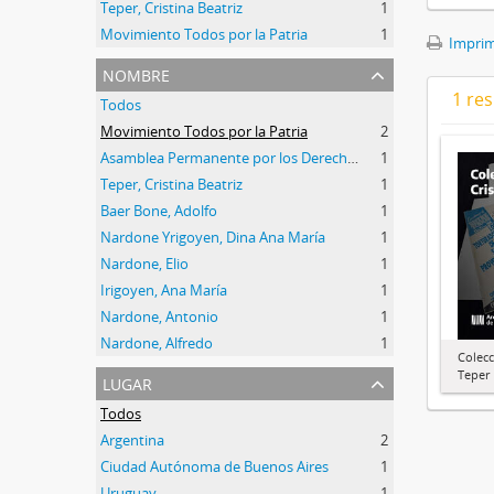
Teper, Cristina Beatriz
1
Movimiento Todos por la Patria
1
Imprimi
nombre
1 res
Todos
Movimiento Todos por la Patria
2
Asamblea Permanente por los Derechos Humanos (APDH)
1
Teper, Cristina Beatriz
1
Baer Bone, Adolfo
1
Nardone Yrigoyen, Dina Ana María
1
Nardone, Elio
1
Irigoyen, Ana María
1
Nardone, Antonio
1
Nardone, Alfredo
1
Colecc
Teper
lugar
Todos
Argentina
2
Ciudad Autónoma de Buenos Aires
1
Uruguay
1