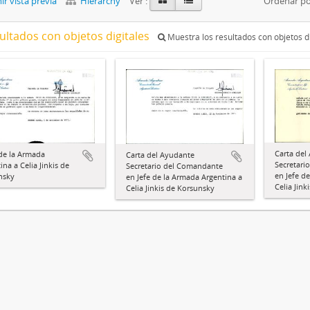
r vista previa
Hierarchy
Ver :
Ordenar po
ultados con objetos digitales
Muestra los resultados con objetos di
Carta del
de la Armada
Carta del Ayudante
Secretari
ina a Celia Jinkis de
Secretario del Comandante
en Jefe d
nsky
en Jefe de la Armada Argentina a
Celia Jin
Celia Jinkis de Korsunsky