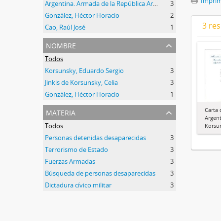
Imprimi
Argentina. Armada de la República Argentina
3
González, Héctor Horacio
2
3 res
Cao, Raúl José
1
nombre
Todos
Korsunsky, Eduardo Sergio
3
Jinkis de Korsunsky, Celia
3
González, Héctor Horacio
1
materia
Carta 
Argent
Todos
Korsu
Personas detenidas desaparecidas
3
Terrorismo de Estado
3
Fuerzas Armadas
3
Búsqueda de personas desaparecidas
3
Dictadura cívico militar
3