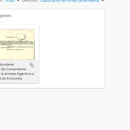
r:
Título
Direction:
Clasificación en orden ascendente
gitales
 Ayudante
o del Comandante
e la Armada Argentina a
kis de Korsunsky