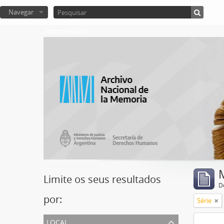
Navegar
Atom del ANM
Limite os seus resultados
D
por:
Série
local