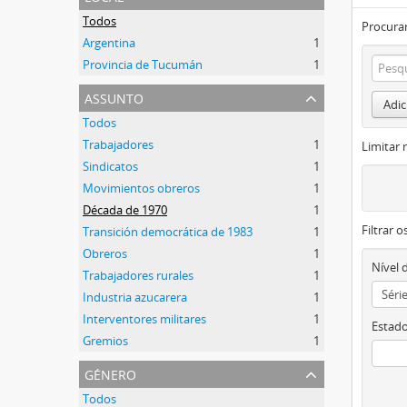
Todos
Procurar
Argentina
1
Provincia de Tucumán
1
assunto
Adic
Todos
Trabajadores
1
Limitar 
Sindicatos
1
Movimientos obreros
1
Década de 1970
1
Filtrar 
Transición democrática de 1983
1
Obreros
1
Nível 
Trabajadores rurales
1
Industria azucarera
1
Interventores militares
1
Estado
Gremios
1
género
Todos