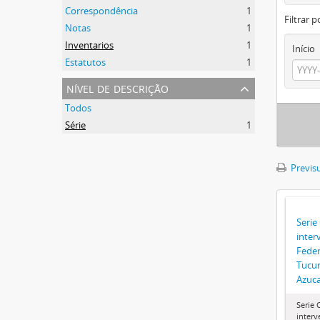
Correspondência
1
Filtrar p
Notas
1
Inventarios
1
Início
Estatutos
1
nível de descrição
Todos
Série
1
Previsu
Serie
inter
Feder
Tucum
Azuca
Serie 
interv