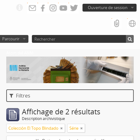
Ouverture de session
Parcourir
Atom del ANM
Filtres
Affichage de 2 résultats
Description archivistique
Colección El Topo Blindado
Série