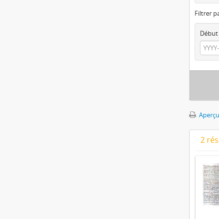
Filtrer p
Début
Aperçu
2 ré