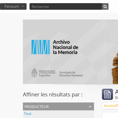
Parcourir
Atom del ANM
A
Affiner les résultats par :
D
producteur
Ikonicoff
Tout