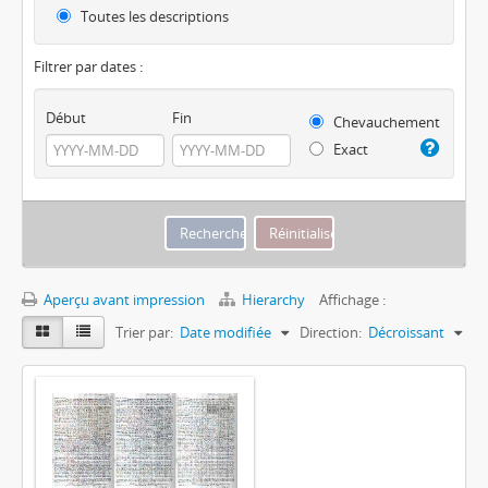
Toutes les descriptions
Filtrer par dates :
Début
Fin
Chevauchement
Exact
Aperçu avant impression
Hierarchy
Affichage :
Trier par:
Date modifiée
Direction:
Décroissant