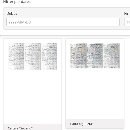
Filtrer par dates :
Début
Fin
Carta a “Julieta”
Carta a “Saverio”