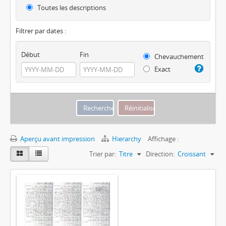
Toutes les descriptions
Filtrer par dates :
Début
Fin
Chevauchement
Exact
Aperçu avant impression
Hierarchy
Affichage :
Trier par:
Titre
Direction:
Croissant