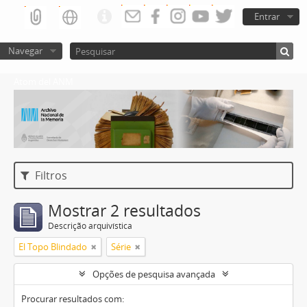
Entrar
Navegar
Atom del ANM
Filtros
Mostrar 2 resultados
Descrição arquivística
El Topo Blindado
Série
Opções de pesquisa avançada
Procurar resultados com: