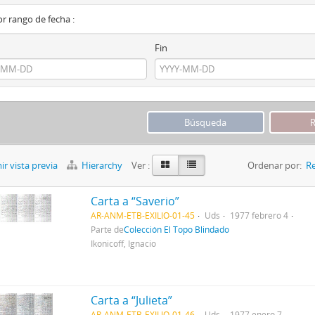
por rango de fecha :
Fin
r vista previa
Hierarchy
Ver :
Ordenar por:
Re
Carta a “Saverio”
AR-ANM-ETB-EXILIO-01-45
Uds
1977 febrero 4
Parte de
Colección El Topo Blindado
Ikonicoff, Ignacio
Carta a “Julieta”
AR-ANM-ETB-EXILIO-01-46
Uds
1977 enero 7