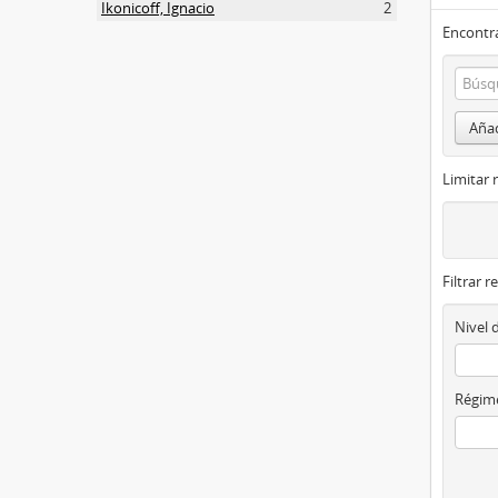
Ikonicoff, Ignacio
2
Encontra
Añad
Limitar 
Filtrar r
Nivel 
Régime