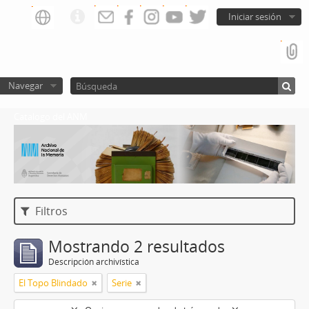
Iniciar sesión
Navegar
Catalogo del ANM
Filtros
Mostrando 2 resultados
Descripción archivística
El Topo Blindado
Serie