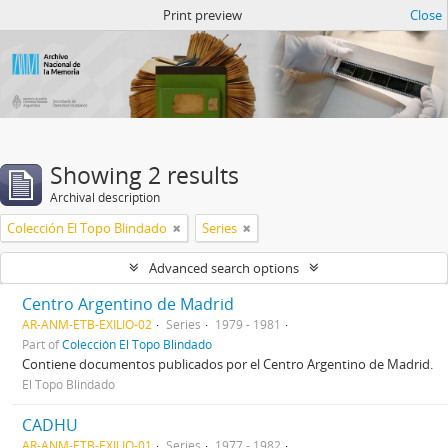
Atom del ANM
Print preview
Close
Showing 2 results
Archival description
Colección El Topo Blindado
Series
Advanced search options
Centro Argentino de Madrid
AR-ANM-ETB-EXILIO-02
Series
1979 - 1981
Part of
Colección El Topo Blindado
Contiene documentos publicados por el Centro Argentino de Madrid.
El Topo Blindado
CADHU
AR-ANM-ETB-EXILIO-01
Series
1977 - 1982