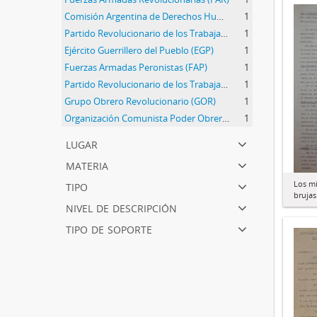
Comisión Argentina de Derechos Humanos (CADHU)
1
Partido Revolucionario de los Trabajadores (PRT)
1
Ejército Guerrillero del Pueblo (EGP)
1
Fuerzas Armadas Peronistas (FAP)
1
Partido Revolucionario de los Trabajadores - Ejército Revolucionario del Pueblo (PRT-ERP)
1
Grupo Obrero Revolucionario (GOR)
1
Organización Comunista Poder Obrero (OCPO)
1
lugar
materia
tipo
Los mi
brujas
nivel de descripción
tipo de soporte