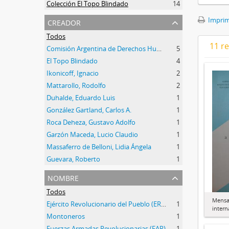
Colección El Topo Blindado
14
creador
Imprimi
Todos
11 r
Comisión Argentina de Derechos Humanos (CADHU)
5
El Topo Blindado
4
Ikonicoff, Ignacio
2
Mattarollo, Rodolfo
2
Duhalde, Eduardo Luis
1
González Gartland, Carlos A.
1
Roca Deheza, Gustavo Adolfo
1
Garzón Maceda, Lucio Claudio
1
Massaferro de Belloni, Lidia Ángela
1
Guevara, Roberto
1
nombre
Todos
Mensa
Ejército Revolucionario del Pueblo (ERP)
1
intern
Montoneros
1
Fuerzas Armadas Revolucionarias (FAR)
1